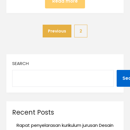
Read more
Previous
2
SEARCH
Se
Recent Posts
Rapat penyelarasan kurikulum jurusan Desain