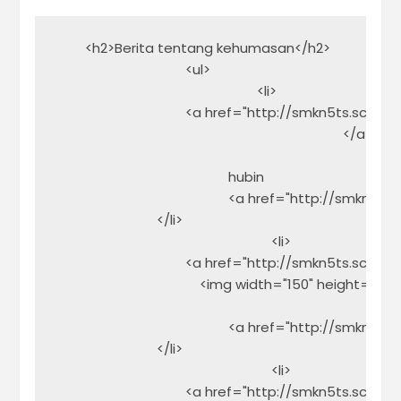
        <h2>Berita tentang kehumasan</h2>       

                                    <ul>

                                                        <li>

                                    <a href="http://smkn5ts.sc
                                                                                </a>

                                                                   
                                                hubin                                       
                                                <a href="http:
                            </li>

                                                            <li>

                                    <a href="http://smkn
                                        <img width="
                                                           
                                                <a href=
                            </li>

                                                            <li>

                                    <a href="http://smkn5ts.