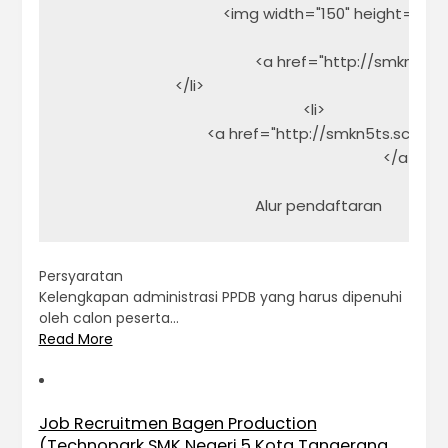
                                        <img width
                                                                 
                                                <a href="htt
                            </li>

                                                            <li>

                                    <a href="http://smkn5ts.
                                                                                </a>

                                                                 
Persyaratan
Kelengkapan administrasi PPDB yang harus dipenuhi
oleh calon peserta…
Read More
Job Recruitmen Bagen Production
(Technopark SMK Negeri 5 Kota Tangerang