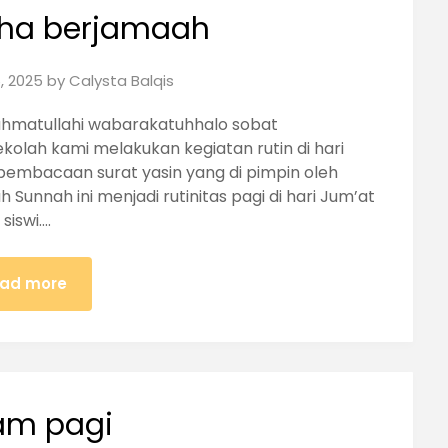
uha berjamaah
, 2025
by
Calysta Balqis
ahmatullahi wabarakatuhhalo sobat
ekolah kami melakukan kegiatan rutin di hari
pembacaan surat yasin yang di pimpin oleh
h Sunnah ini menjadi rutinitas pagi di hari Jum’at
siswi….
ad more
am pagi