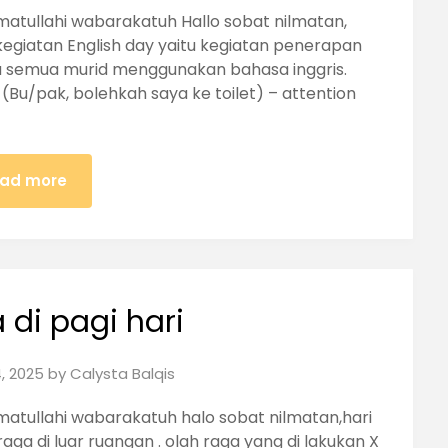
atullahi wabarakatuh Hallo sobat nilmatan,
kegiatan English day yaitu kegiatan penerapan
na semua murid menggunakan bahasa inggris.
t (Bu/pak, bolehkah saya ke toilet) – attention
ad more
 di pagi hari
, 2025
by
Calysta Balqis
atullahi wabarakatuh halo sobat nilmatan,hari
aga di luar ruangan . olah raga yang di lakukan X