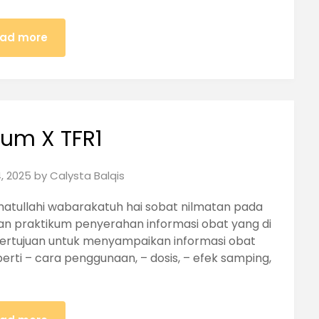
ad more
kum X TFR1
, 2025
by
Calysta Balqis
atullahi wabarakatuh hai sobat nilmatan pada
atan praktikum penyerahan informasi obat yang di
 bertujuan untuk menyampaikan informasi obat
perti – cara penggunaan, – dosis, – efek samping,