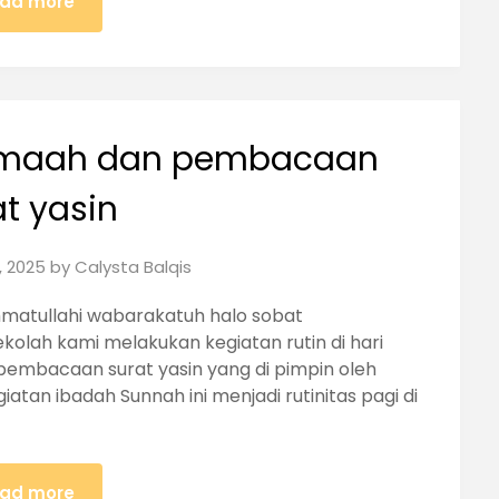
ad more
jamaah dan pembacaan
at yasin
, 2025
by
Calysta Balqis
matullahi wabarakatuh halo sobat
ekolah kami melakukan kegiatan rutin di hari
pembacaan surat yasin yang di pimpin oleh
giatan ibadah Sunnah ini menjadi rutinitas pagi di
ad more