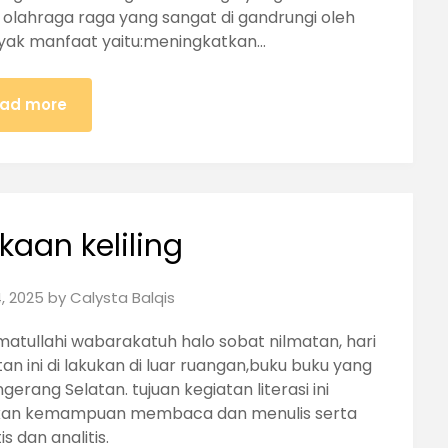
h olahraga raga yang sangat di gandrungi oleh
nyak manfaat yaitu:meningkatkan…
ad more
kaan keliling
, 2025
by
Calysta Balqis
atullahi wabarakatuh halo sobat nilmatan, hari
tan ini di lakukan di luar ruangan,buku buku yang
gerang Selatan. tujuan kegiatan literasi ini
atkan kemampuan membaca dan menulis serta
 dan analitis.