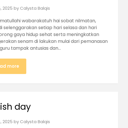
, 2025
by
Calysta Balqis
matullahi wabarakatuh hai sobat nilmatan,
di selenggarakan setiap hari selasa dan hari
ndorong gaya hidup sehat serta meningkatkan
 gerakan senam di lakukan mulai dari pemanasan
-guru tampak antusias dan…
ad more
lish day
, 2025
by
Calysta Balqis