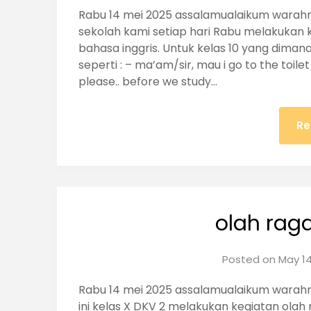
Rabu 14 mei 2025 assalamualaikum warahm
sekolah kami setiap hari Rabu melakukan 
bahasa inggris. Untuk kelas 10 yang dima
seperti : – ma’am/sir, mau i go to the toile
please.. before we study…
Re
olah raga
Posted on
May 14
Rabu 14 mei 2025 assalamualaikum warahm
ini kelas X DKV 2 melakukan kegiatan olah r