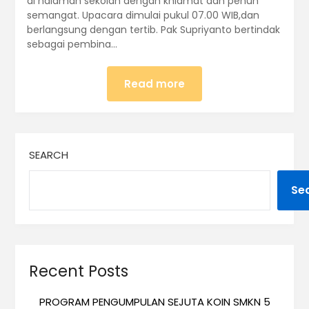
di halaman sekolah dengan khidmat dan penuh
semangat. Upacara dimulai pukul 07.00 WIB,dan
berlangsung dengan tertib. Pak Supriyanto bertindak
sebagai pembina…
Read more
SEARCH
Se
Recent Posts
PROGRAM PENGUMPULAN SEJUTA KOIN SMKN 5