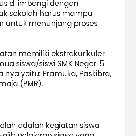
rus di imbangi dengan
ihak sekolah harus mampu
ar untuk menunjang proses
tan memiliki ekstrakurikuler
emua siswa/siswi SMK Negeri 5
 nya yaitu: Pramuka, Paskibra,
emaja (PMR).
kolah adalah kegiatan siswa
wajib pelajaran siswa yang