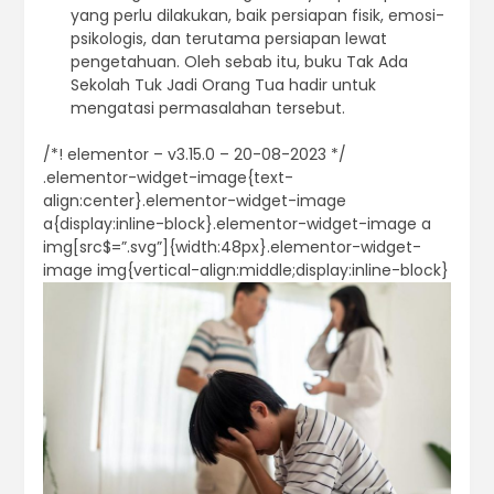
yang perlu dilakukan, baik persiapan fisik, emosi-
psikologis, dan terutama persiapan lewat
pengetahuan. Oleh sebab itu, buku Tak Ada
Sekolah Tuk Jadi Orang Tua hadir untuk
mengatasi permasalahan tersebut.
/*! elementor – v3.15.0 – 20-08-2023 */
.elementor-widget-image{text-
align:center}.elementor-widget-image
a{display:inline-block}.elementor-widget-image a
img[src$=”.svg”]{width:48px}.elementor-widget-
image img{vertical-align:middle;display:inline-block}