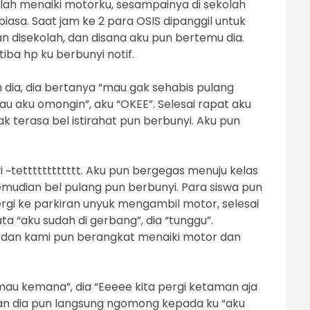
lah menaiki motorku, sesampainya di sekolah
biasa. Saat jam ke 2 para OSIS dipanggil untuk
disekolah, dan disana aku pun bertemu dia.
ba hp ku berbunyi notif.
 dia, dia bertanya “mau gak sehabis pulang
mau aku omongin”, aku “OKEE”. Selesai rapat aku
k terasa bel istirahat pun berbunyi. Aku pun
~tetttttttttttt. Aku pun bergegas menuju kelas
emudian bel pulang pun berbunyi. Para siswa pun
rgi ke parkiran unyuk mengambil motor, selesai
 “aku sudah di gerbang”, dia “tunggu”.
 dan kami pun berangkat menaiki motor dan
 mau kemana”, dia “Eeeee kita pergi ketaman aja
an dia pun langsung ngomong kepada ku “aku