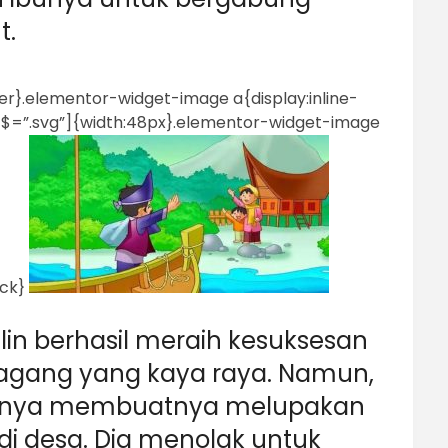
t.
r}.elementor-widget-image a{display:inline-
c$=”.svg”]{width:48px}.elementor-widget-image
ock}
lin berhasil meraih kesuksesan
agang yang kaya raya. Namun,
nya membuatnya melupakan
di desa. Dia menolak untuk