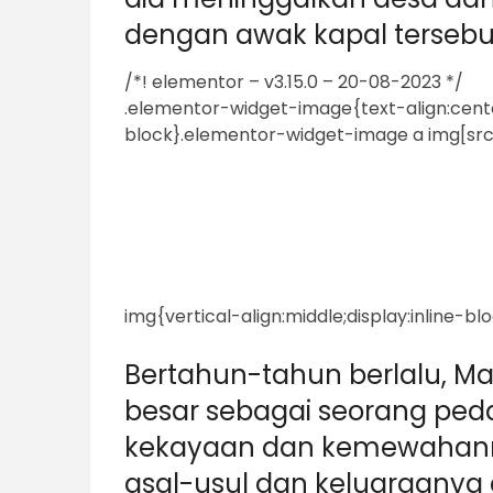
dengan awak kapal tersebu
/*! elementor – v3.15.0 – 20-08-2023 */
.elementor-widget-image{text-align:cente
block}.elementor-widget-image a img[sr
img{vertical-align:middle;display:inline-bl
Bertahun-tahun berlalu, Ma
besar sebagai seorang ped
kekayaan dan kemewahan
asal-usul dan keluarganya 