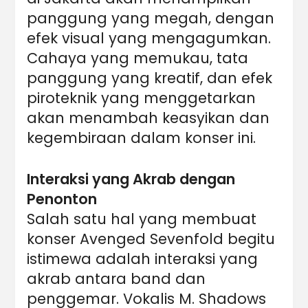
panggung yang megah, dengan
efek visual yang mengagumkan.
Cahaya yang memukau, tata
panggung yang kreatif, dan efek
piroteknik yang menggetarkan
akan menambah keasyikan dan
kegembiraan dalam konser ini.
Interaksi yang Akrab dengan
Penonton
Salah satu hal yang membuat
konser Avenged Sevenfold begitu
istimewa adalah interaksi yang
akrab antara band dan
penggemar. Vokalis M. Shadows