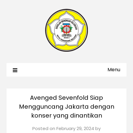
Menu
Avenged Sevenfold Siap
Mengguncang Jakarta dengan
konser yang dinantikan
Posted on
February 29, 2024
by