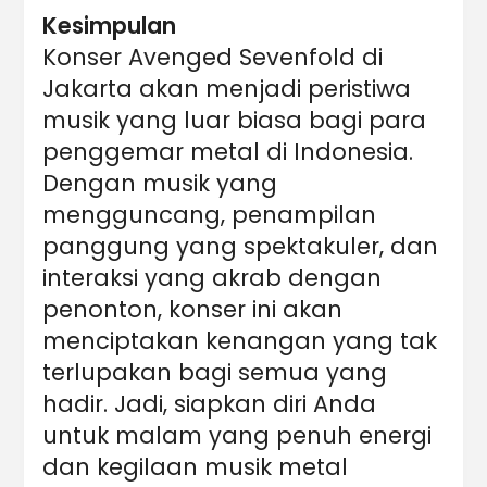
Kesimpulan
Konser Avenged Sevenfold di
Jakarta akan menjadi peristiwa
musik yang luar biasa bagi para
penggemar metal di Indonesia.
Dengan musik yang
mengguncang, penampilan
panggung yang spektakuler, dan
interaksi yang akrab dengan
penonton, konser ini akan
menciptakan kenangan yang tak
terlupakan bagi semua yang
hadir. Jadi, siapkan diri Anda
untuk malam yang penuh energi
dan kegilaan musik metal