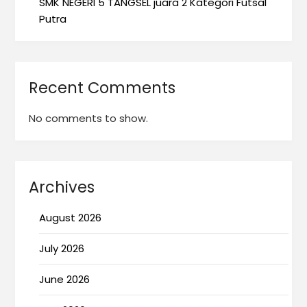
SMK NEGERI 5 TANGSEL juara 2 Kategori Futsal
Putra
Recent Comments
No comments to show.
Archives
August 2026
July 2026
June 2026