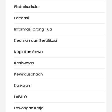
Ekstrakurikuler
Farmasi
Informasi Orang Tua
Keahlian dan Sertifikasi
Kegiatan Siswa
Kesiswaan
Kewirausahaan
Kurikulum
LAFALO
Lowongan Kerja