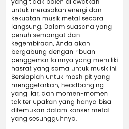
yang tidak boleh dilewatkan
untuk merasakan energi dan
kekuatan musik metal secara
langsung. Dalam suasana yang
penuh semangat dan
kegembiraan, Anda akan
bergabung dengan ribuan
penggemar lainnya yang memiliki
hasrat yang sama untuk musik ini.
Bersiaplah untuk mosh pit yang
menggetarkan, headbanging
yang liar, dan momen-momen
tak terlupakan yang hanya bisa
ditemukan dalam konser metal
yang sesungguhnya.