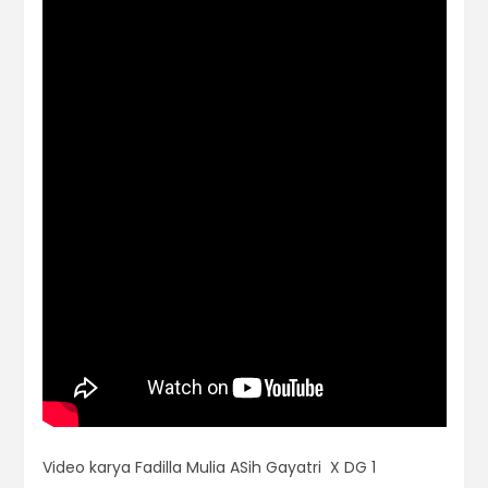
Video karya
Fadilla Mulia ASih Gayatri X DG 1