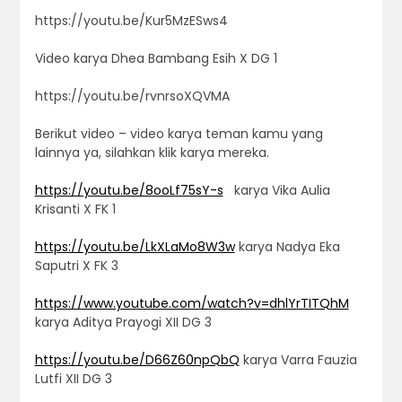
https://youtu.be/Kur5MzESws4
Video karya Dhea Bambang Esih X DG 1
https://youtu.be/rvnrsoXQVMA
Berikut video – video karya teman kamu yang
lainnya ya, silahkan klik karya mereka.
https://youtu.be/8ooLf75sY-s
karya
Vika Aulia
Krisanti X FK 1
https://youtu.be/LkXLaMo8W3w
karya
Nadya Eka
Saputri X FK 3
https://www.youtube.com/watch?v=dhlYrTITQhM
karya
Aditya Prayogi XII DG 3
https://youtu.be/D66Z60npQbQ
karya Varra Fauzia
Lutfi XII DG 3