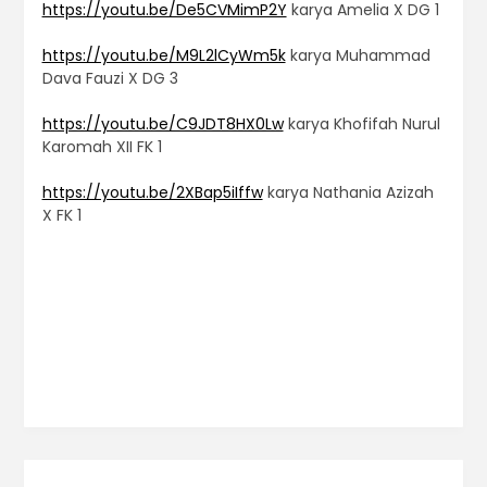
https://youtu.be/De5CVMimP2Y
karya Amelia X DG 1
https://youtu.be/M9L2lCyWm5k
karya Muhammad
Dava Fauzi X DG 3
https://youtu.be/C9JDT8HX0Lw
karya Khofifah Nurul
Karomah XII FK 1
https://youtu.be/2XBap5iIffw
karya Nathania Azizah
X FK 1