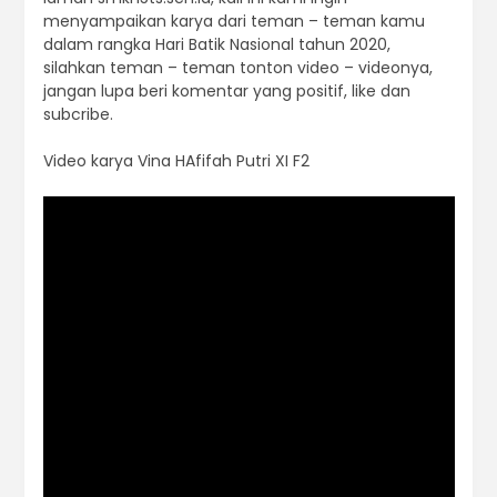
menyampaikan karya dari teman – teman kamu
dalam rangka Hari Batik Nasional tahun 2020,
silahkan teman – teman tonton video – videonya,
jangan lupa beri komentar yang positif, like dan
subcribe.
Video karya Vina HAfifah Putri XI F2