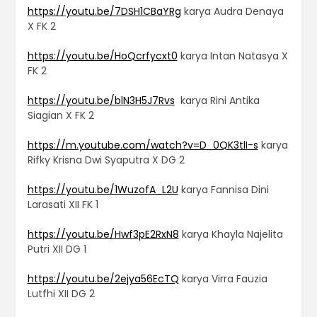
https://youtu.be/7DSH1CBaYRg
karya Audra Denaya
X FK 2
https://youtu.be/HoQcrfycxt0
karya Intan Natasya X
FK 2
https://youtu.be/blN3H5J7Rvs
karya
Rini Antika
Siagian X FK 2
https://m.youtube.com/watch?v=D_0QK3tlI-s
karya
Rifky Krisna Dwi Syaputra X DG 2
https://youtu.be/1WuzofA_L2U
karya Fannisa Dini
Larasati XII FK 1
https://youtu.be/Hwf3pE2RxN8
karya Khayla Najelita
Putri XII DG 1
https://youtu.be/2ejya56EcTQ
karya Virra Fauzia
Lutfhi XII DG 2