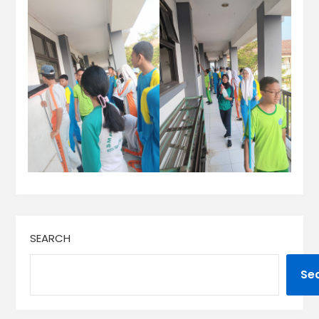
SEARCH
Se