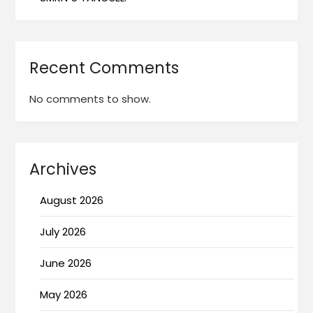
Recent Comments
No comments to show.
Archives
August 2026
July 2026
June 2026
May 2026