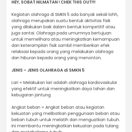
HEY, SOBAT NILMATAN ! CHEK THIS OUT!!!
Kegiatan olahraga di SMKN 5 ada banyak sekali lohh,
olahraga merupakan suatu bentuk aktivitas fisik
yang dilakukan baik dalam bentuk
kompetitif
atau
juga santai. Olahraga pada umumnya bertujuan
untuk memelihara atau meningkatkan kemampuan
dan keterampilan fisik sambil memberikan efek
relaksasi kepada orang yang melakukan olahraga
dan hiburan kepada orang yang menonton.
JENIS – JENIS OLAHRAGA di SMKN 5
Lari = Melakukan lari adalah olahraga kardiovaskular
yang efektif untuk meningkatkan daya tahan dan
kebugaran jantung.
Angkat
beban = Angkat beban atau kegiatan
kekuatan yang melibatkan penggunaan beban atau
beban tubuh untuk melatih dan menguatkan tubuh.
Ini membantu meningkatkan kekuatan pada tulang