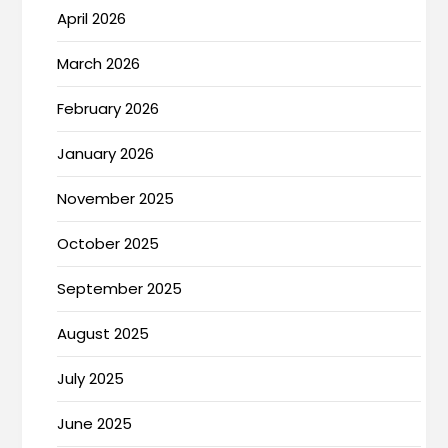
April 2026
March 2026
February 2026
January 2026
November 2025
October 2025
September 2025
August 2025
July 2025
June 2025