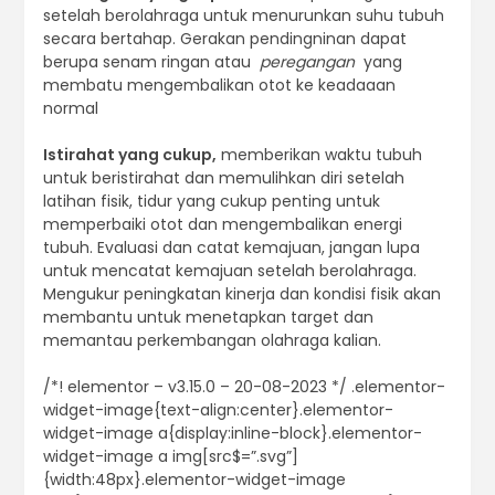
setelah berolahraga untuk menurunkan suhu tubuh
secara bertahap. Gerakan pendingninan dapat
berupa senam ringan atau
peregangan
yang
membatu mengembalikan otot ke keadaaan
normal
Istirahat yang cukup,
memberikan waktu tubuh
untuk beristirahat dan memulihkan diri setelah
latihan fisik,
tidur yang cukup penting untuk
memperbaiki otot dan mengembalikan energi
tubuh. Evaluasi dan catat kemajuan, jangan lupa
untuk mencatat kemajuan setelah berolahraga
.
Mengukur peningkatan kinerja dan kondisi fisik akan
membantu untuk menetapkan target dan
memantau perkembangan olahraga kalian.
/*! elementor – v3.15.0 – 20-08-2023 */ .elementor-
widget-image{text-align:center}.elementor-
widget-image a{display:inline-block}.elementor-
widget-image a img[src$=”.svg”]
{width:48px}.elementor-widget-image