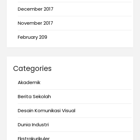
December 2017
November 2017
February 209
Categories
Akademik
Berita Sekolah
Desain Komunikasi Visual
Dunia Industri
Ekstrakurikuler