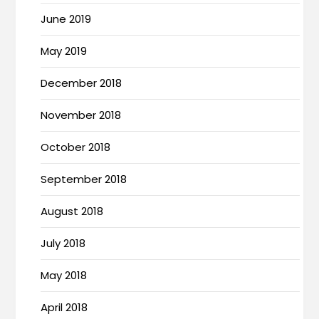
June 2019
May 2019
December 2018
November 2018
October 2018
September 2018
August 2018
July 2018
May 2018
April 2018