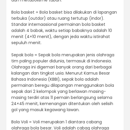
dan metabolisme tubuh.
Bola basket = Bola basket bisa dilakukan di lapangan
terbuka (outdor) atau ruang tertutup (indor).
Standar internaasional permainan bola basket
adalah 4 babak, waktu setiap babaknya adalah 10
menit (4×10 menit), dengan jeda waktu istirahat
sepuluh menit.
Sepak bola = Sepak bola merupakan jenis olahraga
tim paling populer didunia, termasuk di Indonesia.
Olahraga ini digemari banyak orang dari berbagai
kalangan dan tingkat usia. Menurut Kamus Besar
Bahasa Indonesia (KBBI), sepak bola adalah
permainan beregu dilapangan menggunakan bola
sepak dari 2 kelompok yang berlawan masing-
masing terdiri atas 11 pemai
n berlangsung
selama
24×45 menit, kemenangan ditentukan oleh selisih
gol yang masuk kegawang lawan.
Bola Voli = Voli merupakan 1 diantara cabang
olahraga bola besar. Voli adalah cabag olahraga