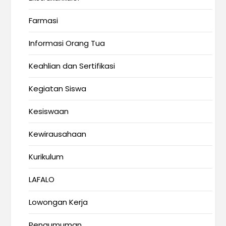
Farmasi
Informasi Orang Tua
Keahlian dan Sertifikasi
Kegiatan Siswa
Kesiswaan
Kewirausahaan
Kurikulum
LAFALO
Lowongan Kerja
Pengumuman