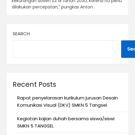
kekurangan dosen S3 di tahun 2030, karena itu perlu
dilakukan percepatan,” pungkas Anton .
SEARCH
Se
Recent Posts
Rapat penyelarasan kurikulum jurusan Desain
Komunikasi Visual (DKV) SMKN 5 Tangsel.
Kegiatan kajian duhah bersama siswa/siswi
SMKN 5 TANGSEL