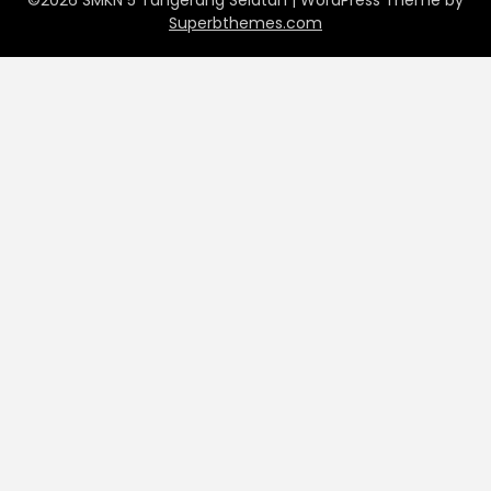
©2026 SMKN 5 Tangerang Selatan
| WordPress Theme by
Superbthemes.com