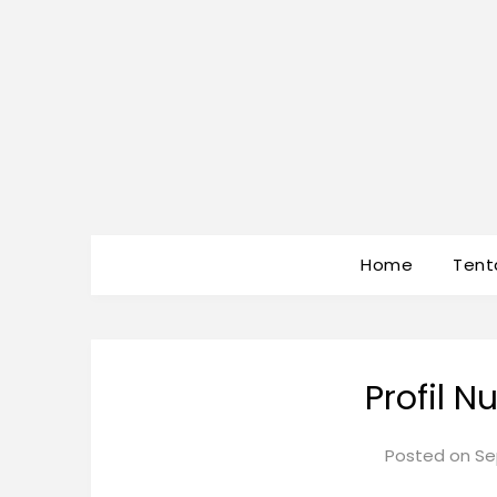
Home
Tent
Profil N
Posted on
Se