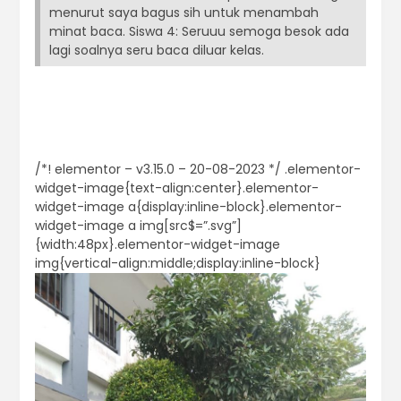
menurut saya bagus sih untuk menambah
minat baca. Siswa 4: Seruuu semoga besok ada
lagi soalnya seru baca diluar kelas.
/*! elementor – v3.15.0 – 20-08-2023 */ .elementor-
widget-image{text-align:center}.elementor-
widget-image a{display:inline-block}.elementor-
widget-image a img[src$=”.svg”]
{width:48px}.elementor-widget-image
img{vertical-align:middle;display:inline-block}