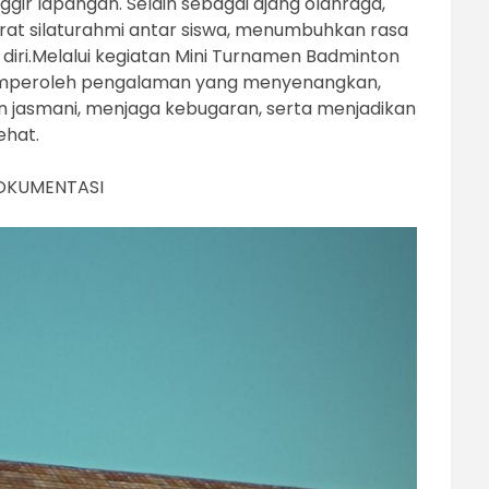
gir lapangan. Selain sebagai ajang olahraga,
rat silaturahmi antar siswa, menumbuhkan rasa
diri.Melalui kegiatan Mini Turnamen Badminton
 memperoleh pengalaman yang menyenangkan,
n jasmani, menjaga kebugaran, serta menjadikan
ehat.
OKUMENTASI