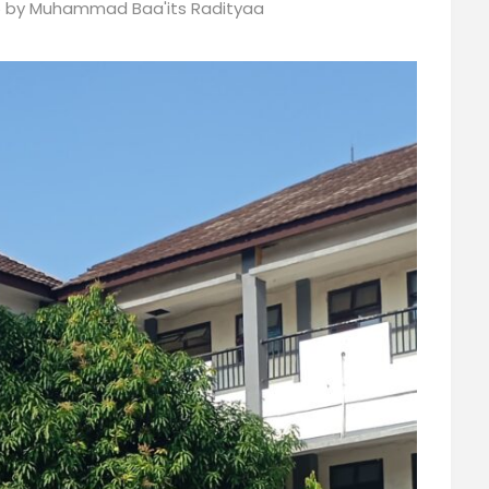
5
by
Muhammad Baa'its Radityaa