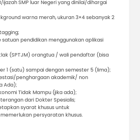
ijazah SMP luar Negeri yang dinilai/dihargai
ckground warna merah, ukuran 3×4 sebanyak 2
tagging;
ke satuan pendidikan menggunakan aplikasi
ak (SPTJM) orangtua / wali pendaftar (bisa
er 1 (satu) sampai dengan semester 5 (lima);
restasi/penghargaan akademik/ non
a Ada);
konomi Tidak Mampu (jika ada);
terangan dari Dokter Spesialis;
tapkan syarat khusus untuk
 memerlukan persyaratan khusus.