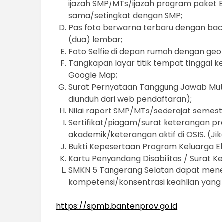
ijazah SMP/MTs/ijazah program paket B/
sama/setingkat dengan SMP;
Pas foto berwarna terbaru dengan ba
(dua) lembar;
Foto Selfie di depan rumah dengan geo
Tangkapan layar titik tempat tinggal 
Google Map;
Surat Pernyataan Tanggung Jawab Mutl
diunduh dari web pendaftaran);
Nilai raport SMP/MTs/sederajat semest
Sertifikat/piagam/surat keterangan p
akademik/keterangan aktif di OSIS. (Jik
Bukti Kepesertaan Program Keluarga E
Kartu Penyandang Disabilitas / Surat Ke
SMKN 5 Tangerang Selatan dapat mene
kompetensi/konsentrasi keahlian yang
https://spmb.bantenprov.go.id