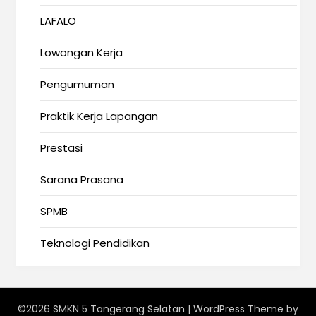
LAFALO
Lowongan Kerja
Pengumuman
Praktik Kerja Lapangan
Prestasi
Sarana Prasana
SPMB
Teknologi Pendidikan
©2026 SMKN 5 Tangerang Selatan
| WordPress Theme by