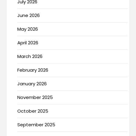
July 2026
June 2026
May 2026
April 2026
March 2026
February 2026
January 2026
November 2025
October 2025
September 2025