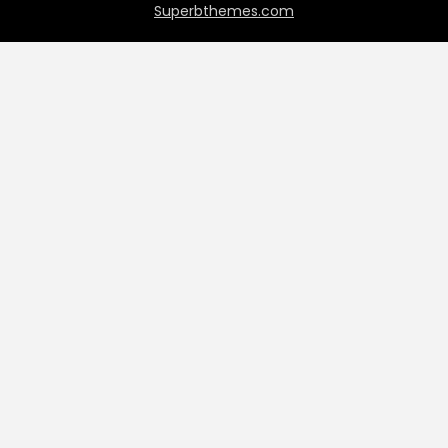
Superbthemes.com