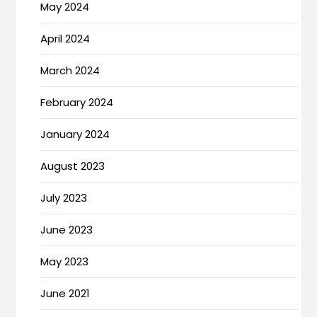
May 2024
April 2024
March 2024
February 2024
January 2024
August 2023
July 2023
June 2023
May 2023
June 2021