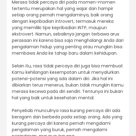
Merasa tidak percaya diri pada momen-momen
tertentu merupakan hal yang wajar dan hampir
setiap orang pernah mengalaminya, baik orang
dengan kepribadian introvert, termasuk mereka
yang memiliki tipe kepribadian INTP, maupun
ekstrovert. Namun, sebaiknya jangan terbawa arus
perasaan ini karena bisa saja menghalangi Anda dari
pengalaman hidup yang penting atau mungkin bisa
membawa Anda ke tahap baru dalam kehidupan.
Selain itu, rasa tidak percaya diri juga bisa membuat
Kamu kehilangan kesempatan untuk menyalurkan
potensi-potensi yang ada dalam diri. Jika hal ini
dibiarkan terus menerus, bukan tidak mungkin Kamu
merasa kecewa pada diri sendiri. Tentunya ini bukan
hal yang baik untuk kesehatan mental.
Penyebab munculnya rasa kurang percaya diri ada
beragam dan berbeda pada setiap orang. Ada yang
kurang percaya diri karena pernah mengalami
pengalaman yang buruk, pernah mengalami