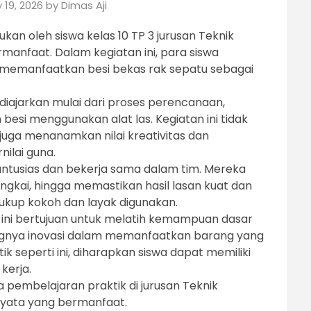
 19, 2026
by
Dimas Aji
kan oleh siswa kelas 10 TP 3 jurusan Teknik
manfaat. Dalam kegiatan ini, para siswa
emanfaatkan besi bekas rak sepatu sebagai
diajarkan mulai dari proses perencanaan,
esi menggunakan alat las. Kegiatan ini tidak
 juga menanamkan nilai kreativitas dan
ilai guna.
 antusias dan bekerja sama dalam tim. Mereka
kai, hingga memastikan hasil lasan kuat dan
cukup kokoh dan layak digunakan.
ni bertujuan untuk melatih kemampuan dasar
ngnya inovasi dalam memanfaatkan barang yang
k seperti ini, diharapkan siswa dapat memiliki
kerja.
a pembelajaran praktik di jurusan Teknik
yata yang bermanfaat.