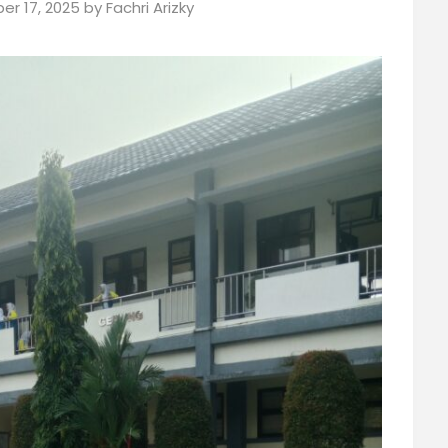
r 17, 2025
by
Fachri Arizky