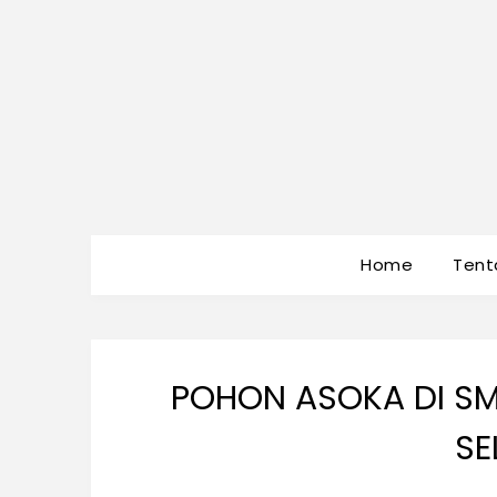
Home
Tent
POHON ASOKA DI S
SE