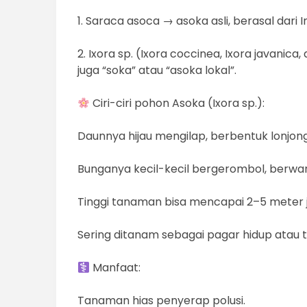
1. Saraca asoca → asoka asli, berasal dari
2. Ixora sp. (Ixora coccinea, Ixora javanica, 
juga “soka” atau “asoka lokal”.
Ciri-ciri pohon Asoka (Ixora sp.):
Daunnya hijau mengilap, berbentuk lonjong
Bunganya kecil-kecil bergerombol, berwarn
Tinggi tanaman bisa mencapai 2–5 meter j
Sering ditanam sebagai pagar hidup atau
Manfaat:
Tanaman hias penyerap polusi.